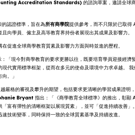
ing Accreditation Standards)
的諮詢草案，邀請全球
推崇的認證標準，旨在為
所有商學院
提供參考，而不只限於已取得 A
並且向學員、僱主及高等教育界持份者展現出其成果及影響力。
現該機構在促進全球商學教育質素及影響力方面與時並進的歷程。
示：「現今對商學教育的要求更勝以往，既要培育學員迎接經濟
的現代實用標準框架，從而在多元的使命及環境中力求卓越。 我
方向。」
越來越嚴格的審視及攀升的期望，包括要求更清晰的學習成果證明
hanie Bryant
指出：「《商學教育全球標準》的推出，彰顯 A
「富有彈性的清晰框架以展現質素」，並可「促進持續改善」。 
迅速技術變革，同時保持一致的全球質素基準及持續改進。