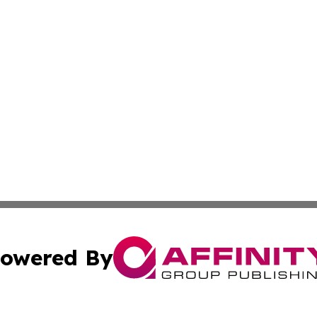
owered By
ubmit Press Release
Terms & Conditions
Copyright/DMCA