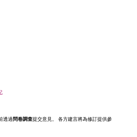
記
前透過
問卷調查
提交意見。 各方建言將為修訂提供參