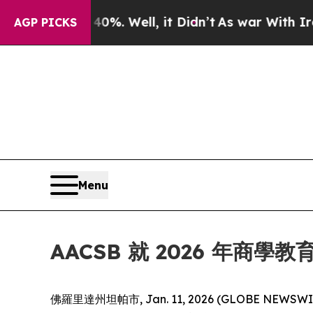
round 40%. Well, it Didn’t
As war With Iran Dro
AGP PICKS
Menu
AACSB 就 2026 年商
佛羅里達州坦帕市, Jan. 11, 2026 (GLOBE NEWSWIR