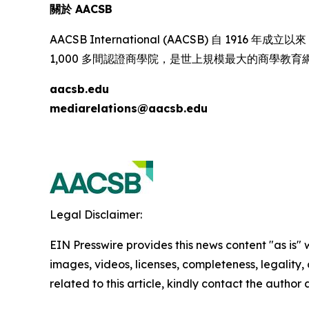
關於 AACSB
AACSB International (AACSB) 自 
1,000 多間認證商學院，是世上規模最大的商學教
aacsb.edu
mediarelations@aacsb.edu
Legal Disclaimer:
EIN Presswire provides this news content "as is" 
images, videos, licenses, completeness, legality, o
related to this article, kindly contact the author