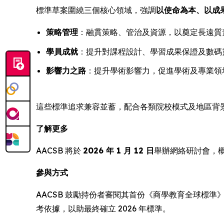
標準草案圍繞三個核心領域，強調
以使命為本、以成
策略管理
：融貫策略、管治及資源，以奠定長遠質
學員成就
：提升對課程設計、學習成果保證及數碼
影響力之路
：提升學術影響力，促進學術及專業領
這些標準追求兼容並蓄，配合各類院校模式及地區背
了解更多
AACSB 將於
2026 年 1 月 12 日
舉辦網絡研討會，
參與方式
AACSB 鼓勵持份者審閱其首份《商學教育全球標準
考依據，以助最終確立 2026 年標準。