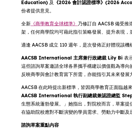
Education)
及
《2026 會計認證標準》(2026 Account
份者提供意見。
全新
《商學教育全球標準》
乃修訂自 AACSB 備受
架，任何商學院均可藉此指引策略發展、提升表現，
適逢 AACSB 成立 110 週年，是次發佈正好體
AACSB International 主席兼行政總裁 Lily Bi
表
這些諮詢草案邀請全球各界攜手構建以價值觀為導向
反映商學與會計教育當下所需，亦能指引其未來發展
AACSB 在此時提出新標準，皆因商學教育正面臨
AACSB International 執行副總裁兼認證總監 Step
生態系統蓬勃發展。」她指出，對院校而言，草案提供
在協助院校應對不斷演變的學員需求、勞動力中斷及
諮詢草案重點內容