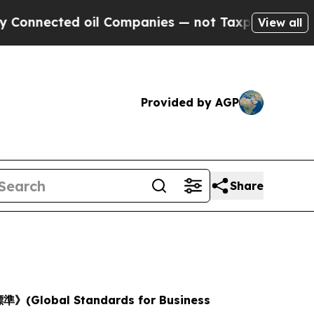
nnected oil Companies — not Taxpayers — the Cha
View all
Provided by AGP
Share
lobal Standards for Business